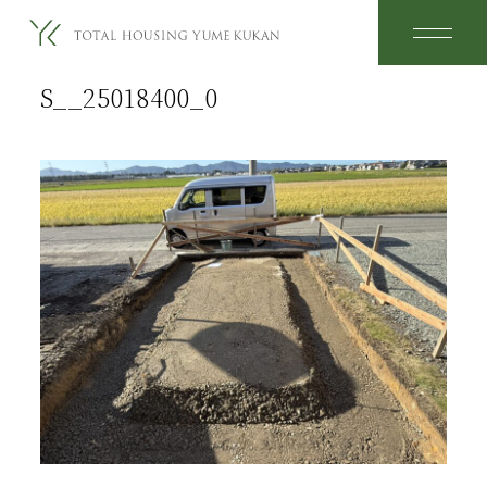
2025.11.29
S__25018400_0