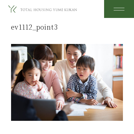
2025.11.21
ev1112_point3